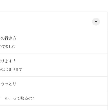
への行き方
めて楽しむ
登ります！
段がはじまります
にうっとり
ォール」って映るの？