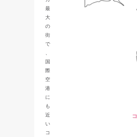
最
大
の
街
で
、
国
際
空
港
に
も
近
い
コ