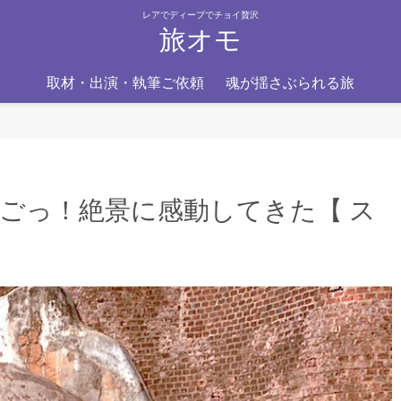
レアでディープでチョイ贅沢
旅オモ
取材・出演・執筆ご依頼
魂が揺さぶられる旅
ごっ！絶景に感動してきた【 ス