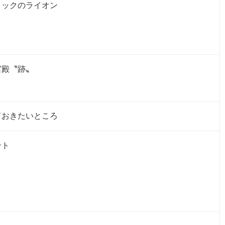
ロックのライオン
宮殿〝跡〟
ておきたいところ
ント