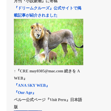
月刊『小説新潮』に寄稿
『ドリームクルーズ』公式サイトで掲
載記事が紹介されました
↑『CRE may0305@mac.com 続きを A
WEB』
『ANA SKY WEB』
『Our Age』
ペルー公式ページ『Visit Peru』日本語
版