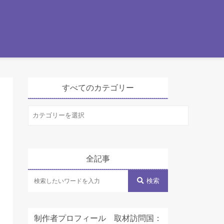
すべてのカテゴリー
す
べ
て
の
全記事
カ
テ
検索
ゴ
リ
制作者プロフィール 取材訪問国：
ー