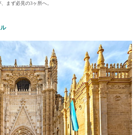
、まず必見の3ヶ所へ。
ラル