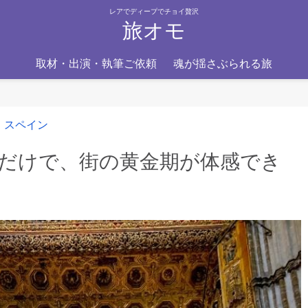
レアでディープでチョイ贅沢
旅オモ
取材・出演・執筆ご依頼
魂が揺さぶられる旅
スペイン
だけで、街の黄金期が体感でき