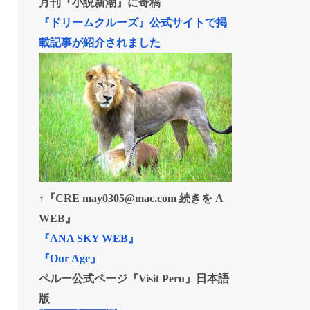
月刊『小説新潮』に寄稿
『ドリームクルーズ』公式サイトで掲
載記事が紹介されました
↑『CRE may0305@mac.com 続きを A
WEB』
『ANA SKY WEB』
『Our Age』
ペルー公式ページ『Visit Peru』日本語
版