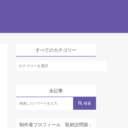
すべてのカテゴリー
す
べ
て
の
全記事
カ
テ
検索
ゴ
リ
制作者プロフィール 取材訪問国：
ー