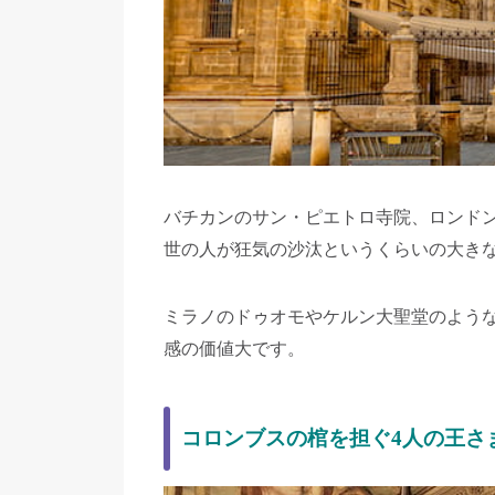
バチカンのサン・ピエトロ寺院、ロンド
世の人が狂気の沙汰というくらいの大き
ミラノのドゥオモやケルン大聖堂のよう
感の価値大です。
コロンブスの棺を担ぐ4人の王さ