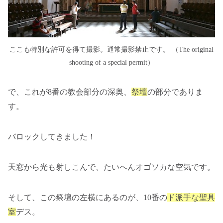
ここも特別な許可を得て撮影。通常撮影禁止です。 （The original
shooting of a special permit）
で、これが8番の教会部分の深奥、
祭壇
の部分でありま
す。
バロックしてきました！
天窓から光も射しこんで、たいへんオゴソカな空気です。
そして、この祭壇の左横にあるのが、10番の
ド派手な聖具
室
デス。