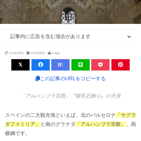
記事内に広告を含む場合があります
11/10/2022
11/10/2022
3 min
B!
この記事のURLをコピーする
「アルハンブラ宮殿」〝鍾乳石飾り〟の天井
スペインの二大観光地といえば、北のバルセロナ
「サグラ
ダファミリア」
と南のグラナダ
「アルハンブラ宮殿」
。両
横綱です。