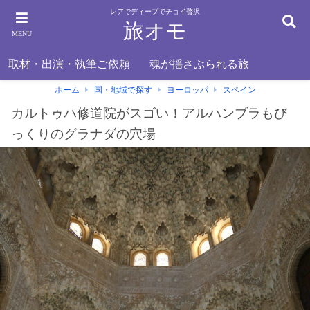
レアでディープでチョイ贅沢
旅オモ
MENU
取材・出演・執筆ご依頼
魂が揺さぶられる旅
ホーム
国・地域で探す
ヨーロッパ
スペイン
カルトゥハ修道院がスゴい！アルハンブラもび
っくりのグラナダの穴場