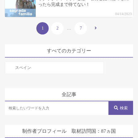
ったら完成まで待てない！
04/14/2023
1
2
…
7
すべてのカテゴリー
す
べ
て
の
全記事
カ
テ
検索
ゴ
リ
制作者プロフィール 取材訪問国：87ヵ国
ー