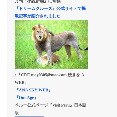
月刊『小説新潮』に寄稿
『ドリームクルーズ』公式サイトで掲
載記事が紹介されました
↑『CRE may0305@mac.com 続きを A
WEB』
『ANA SKY WEB』
『Our Age』
ペルー公式ページ『Visit Peru』日本語
版