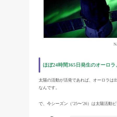
N
ほぼ24時間
365日
発生
のオーロラ
太陽の活動が活発であれば、オーロラは
なんです。
で、今シーズン（’25〜’26）は太陽活