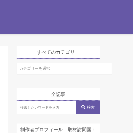
すべてのカテゴリー
す
べ
て
の
全記事
カ
テ
検索
ゴ
リ
制作者プロフィール 取材訪問国：
ー