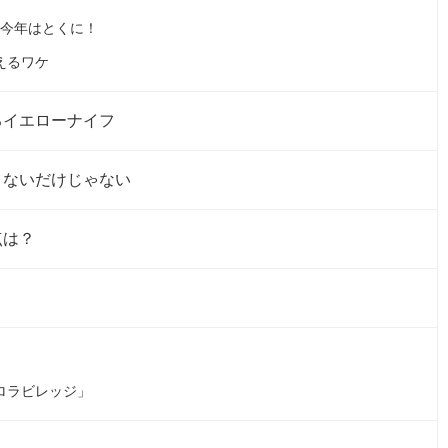
、今年はとくに！
えるワケ
るイエローナイフ
くないだけじゃない
点は？
？
ロラビレッジ」