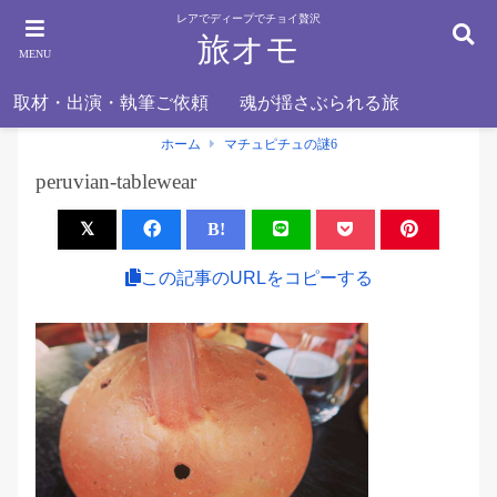
レアでディープでチョイ贅沢
旅オモ
MENU
取材・出演・執筆ご依頼
魂が揺さぶられる旅
ホーム
マチュピチュの謎6
peruvian-tablewear
B!
この記事のURLをコピーする