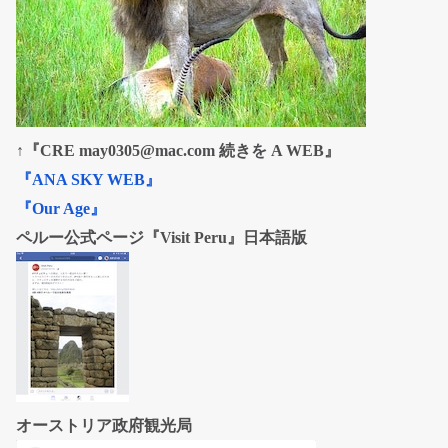
↑『CRE may0305@mac.com 続きを A WEB』
『ANA SKY WEB』
『Our Age』
ペルー公式ページ『Visit Peru』日本語版
オーストリア政府観光局